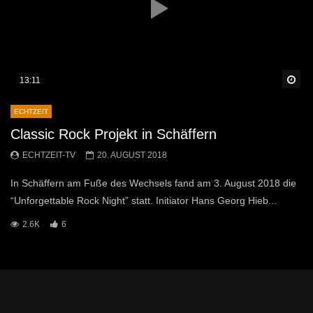
Sp
13:11
ECHTZEIT
Classic Rock Projekt in Schäffern
ECHTZEIT-TV
20. AUGUST 2018
In Schäffern am Fuße des Wechsels fand am 3. August 2018 die
“Unforgettable Rock Night” statt. Initiator Hans Georg Hieb...
2.6K
6