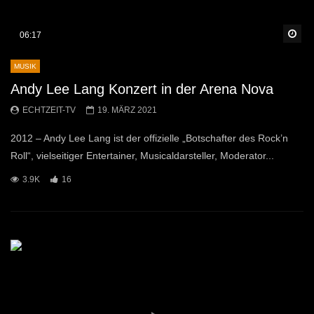
Sp
06:17
MUSIK
Andy Lee Lang Konzert in der Arena Nova
ECHTZEIT-TV
19. MÄRZ 2021
2012 – Andy Lee Lang ist der offizielle „Botschafter des Rock’n
Roll“, vielseitiger Entertainer, Musicaldarsteller, Moderator...
3.9K
16