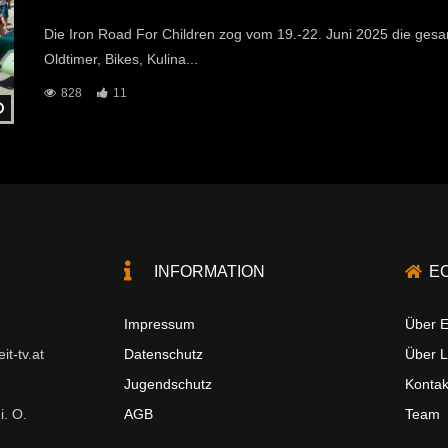
Die Iron Road For Children zog vom 19.-22. Juni 2025 die gesa
Oldtimer, Bikes, Kulina...
828
11
Später Ansehen
INFORMATION
E
Impressum
Über E
t-tv.at
Datenschutz
Über 
Jugendschutz
Kontak
i. O.
AGB
Team