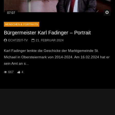
Sp
07:07
MENSCHEN & PORTRAITS
Bürgermeister Karl Fadinger – Portrait
ECHTZEIT-TV
21. FEBRUAR 2024
Karl Fadinger lenkte die Geschicke der Marktgemeinde St.
Michael in Obersteiermark von 2014-2024. Am 16.02.2024 hat er
sein Amt an s...
667
4