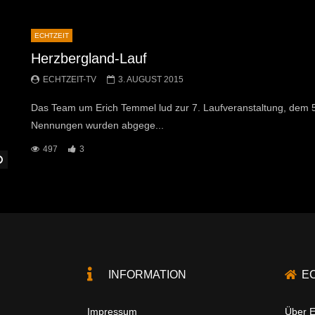
ECHTZEIT
Herzbergland-Lauf
ECHTZEIT-TV
3. AUGUST 2015
Das Team um Erich Temmel lud zur 7. Laufveranstaltung, dem 5
Nennungen wurden abgege...
497
3
Später Ansehen
INFORMATION
E
Impressum
Über E