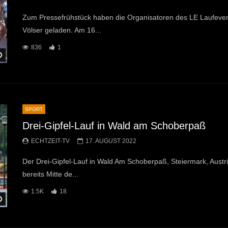
Zum Pressefrühstück haben die Organisatoren des LE Laufeven
Völser geladen. Am 16...
836
1
Später Ansehen
SPORT
Drei-Gipfel-Lauf in Wald am Schoberpaß
ECHTZEIT-TV
17. AUGUST 2022
Der Drei-Gipfel-Lauf in Wald Am Schoberpaß, Steiermark, Austria
bereits Mitte de...
1.5K
18
Später Ansehen