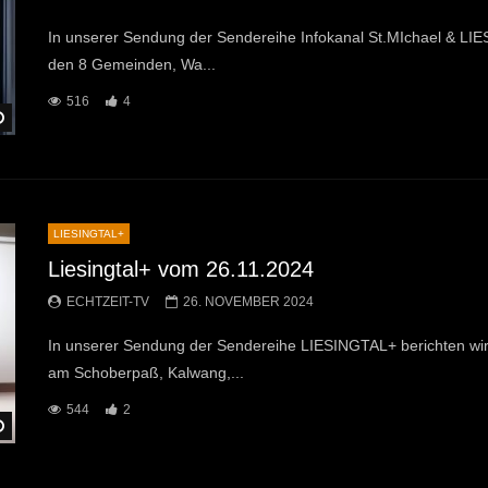
In unserer Sendung der Sendereihe Infokanal St.MIchael & LI
den 8 Gemeinden, Wa...
516
4
Später Ansehen
LIESINGTAL+
Liesingtal+ vom 26.11.2024
ECHTZEIT-TV
26. NOVEMBER 2024
In unserer Sendung der Sendereihe LIESINGTAL+ berichten w
am Schoberpaß, Kalwang,...
544
2
Später Ansehen