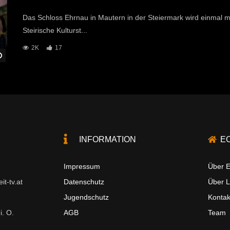
Das Schloss Ehrnau in Mautern in der Steiermark wird einmal m
Steirische Kulturst...
2K
17
Später Ansehen
INFORMATION
E
Impressum
Über E
t-tv.at
Datenschutz
Über 
Jugendschutz
Kontak
i. O.
AGB
Team