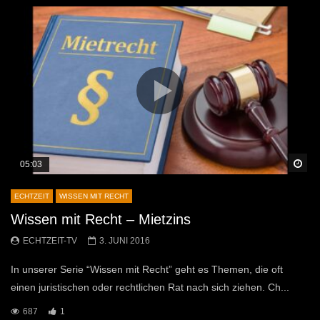
Sp
05:03
ECHTZEIT
WISSEN MIT RECHT
Wissen mit Recht – Mietzins
ECHTZEIT-TV
3. JUNI 2016
In unserer Serie “Wissen mit Recht” geht es Themen, die oft
einen juristischen oder rechtlichen Rat nach sich ziehen. Ch...
687
1