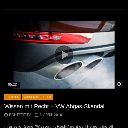
Sp
05:23
ECHTZEIT
WISSEN MIT RECHT
Wissen mit Recht – VW Abgas-Skandal
ECHTZEIT-TV
1. APRIL 2016
In unserer Serie “Wissen mit Recht” geht es Themen, die oft