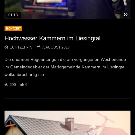
Sp
01:13
ECHTZEIT
Hochwasser Kammern im Liesingtal
ECHTZEIT-TV
7. AUGUST 2017
Die enormen Regenmengen die am vergangenen Wochenende
im Gemeindegebiet der Marktgemeinde Kammern im Liesingtal
wolkenbruchartig nie...
690
6