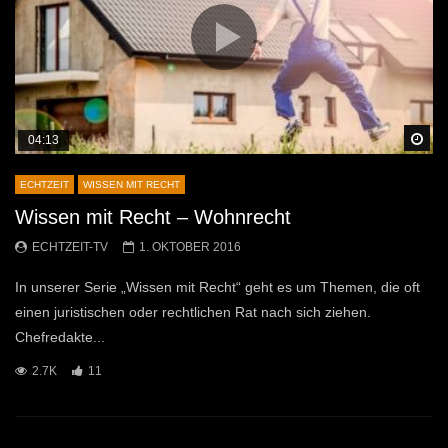
Sp
04:13
ECHTZEIT
WISSEN MIT RECHT
Wissen mit Recht – Wohnrecht
ECHTZEIT-TV
1. OKTOBER 2016
In unserer Serie „Wissen mit Recht“ geht es um Themen, die oft
einen juristischen oder rechtlichen Rat nach sich ziehen.
Chefredakte...
2.7K
11