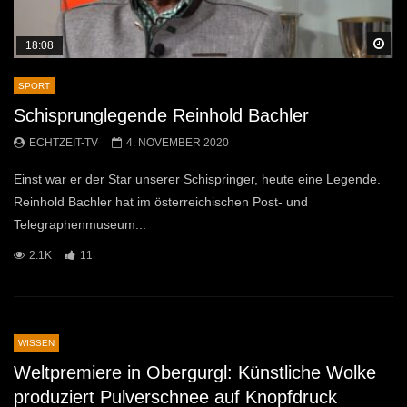
Sp
18:08
SPORT
Schisprunglegende Reinhold Bachler
ECHTZEIT-TV
4. NOVEMBER 2020
Einst war er der Star unserer Schispringer, heute eine Legende.
Reinhold Bachler hat im österreichischen Post- und
Telegraphenmuseum...
2.1K
11
WISSEN
Weltpremiere in Obergurgl: Künstliche Wolke
produziert Pulverschnee auf Knopfdruck