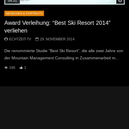
Sp
04:31
MENSCHEN & PORTRAITS
Award Verleihung: “Best Ski Resort 2014”
verliehen
ECHTZEIT-TV
29. NOVEMBER 2014
Die renommierte Studie “Best Ski Resort”, die alle zwei Jahre von
der Mountain Management Consulting in Zusammenarbeit m...
166
1