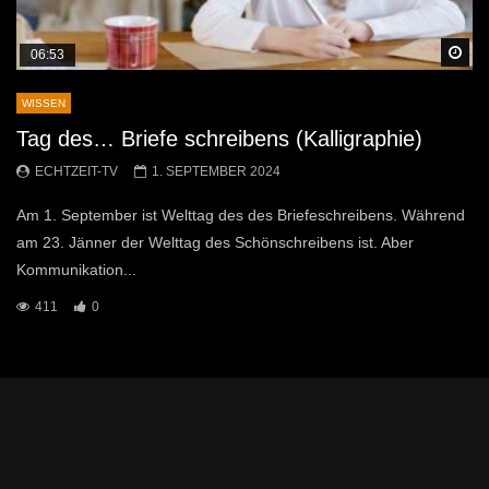
Sp
06:53
WISSEN
Tag des… Briefe schreibens (Kalligraphie)
ECHTZEIT-TV
1. SEPTEMBER 2024
Am 1. September ist Welttag des des Briefeschreibens. Während
am 23. Jänner der Welttag des Schönschreibens ist. Aber
Kommunikation...
411
0