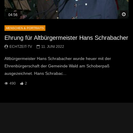
Sp
04:56
MENSCHEN & PORTRAITS
Ehrung für Altbürgermeister Hans Schrabacher
ECHTZEIT-TV
11. JUNI 2022
Altbürgermeister Hans Schrabacher wurde heuer mit der
Ehrenbürgerschaft der Gemeinde Wald am Schoberpaß
ausgezeichnet. Hans Schrabac...
490
2