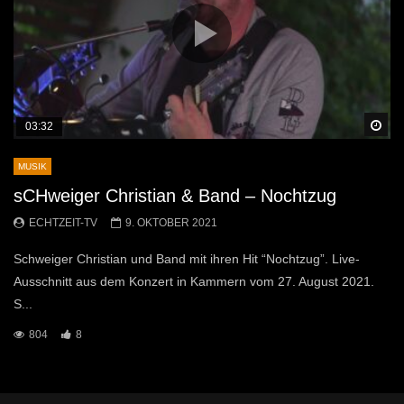
Sp
03:32
MUSIK
sCHweiger Christian & Band – Nochtzug
ECHTZEIT-TV
9. OKTOBER 2021
Schweiger Christian und Band mit ihren Hit “Nochtzug”. Live-
Ausschnitt aus dem Konzert in Kammern vom 27. August 2021.
S...
804
8