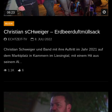
Sp
06:23
MUSIK
Christian sCHweiger – Erdbeerduftmüllsack
ECHTZEIT-TV
8. JULI 2022
Christian Schweiger und Band mit ihre Auftritt im Jahr 2021 auf
dem Marktplatz in Kammern im Liesingtal, mit einem Hit aus
seinem Al...
1.1K
6