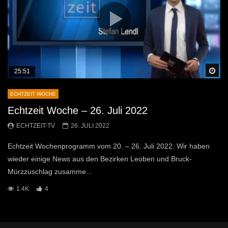
Sp
25:51
ECHTZEIT WOCHE
Echtzeit Woche – 26. Juli 2022
ECHTZEIT-TV
26. JULI 2022
Echtzeit Wochenprogramm vom 20. – 26. Juli 2022. Wir haben
wieder einige News aus den Bezirken Leoben und Bruck-
Mürzzuschlag zusamme...
1.4K
4