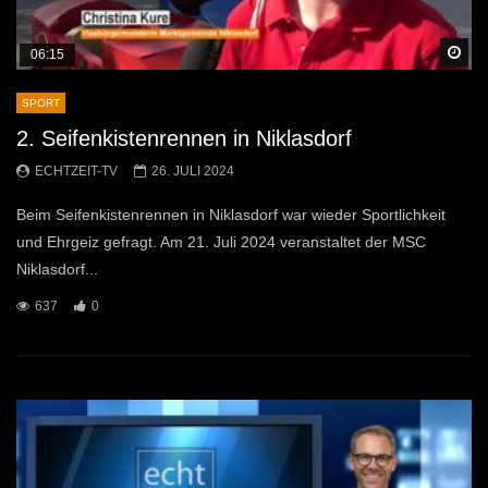
Sp
06:15
SPORT
2. Seifenkistenrennen in Niklasdorf
ECHTZEIT-TV
26. JULI 2024
Beim Seifenkistenrennen in Niklasdorf war wieder Sportlichkeit
und Ehrgeiz gefragt. Am 21. Juli 2024 veranstaltet der MSC
Niklasdorf...
637
0