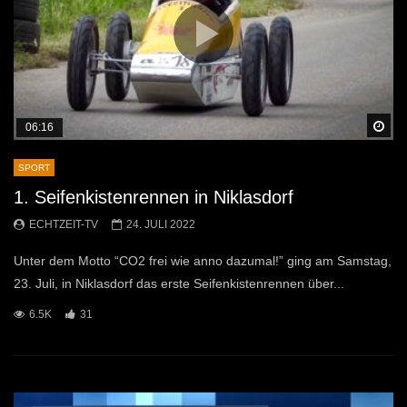
Sp
06:16
SPORT
1. Seifenkistenrennen in Niklasdorf
ECHTZEIT-TV
24. JULI 2022
Unter dem Motto “CO2 frei wie anno dazumal!” ging am Samstag,
23. Juli, in Niklasdorf das erste Seifenkistenrennen über...
6.5K
31