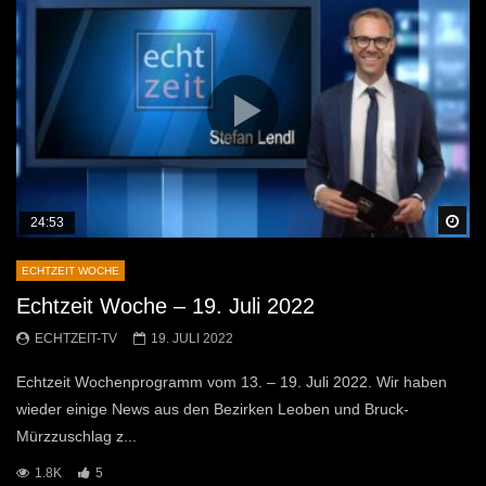
Sp
24:53
ECHTZEIT WOCHE
Echtzeit Woche – 19. Juli 2022
ECHTZEIT-TV
19. JULI 2022
Echtzeit Wochenprogramm vom 13. – 19. Juli 2022. Wir haben
wieder einige News aus den Bezirken Leoben und Bruck-
Mürzzuschlag z...
1.8K
5