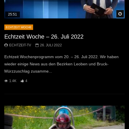
Sp
25:51
ECHTZEIT WOCHE
Echtzeit Woche – 26. Juli 2022
ECHTZEIT-TV
26. JULI 2022
Echtzeit Wochenprogramm vom 20. – 26. Juli 2022. Wir haben
wieder einige News aus den Bezirken Leoben und Bruck-
Mürzzuschlag zusamme...
1.4K
4