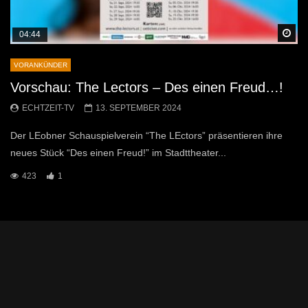
Sp
04:44
VORANKÜNDER
Vorschau: The Lectors – Des einen Freud…!
ECHTZEIT-TV
13. SEPTEMBER 2024
Der LEobner Schauspielverein “The LEctors” präsentieren ihre
neues Stück “Des einen Freud!” im Stadttheater...
423
1