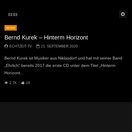
Sp
03:03
MUSIK
Bernd Kurek – Hinterm Horizont
ECHTZEIT-TV
21. SEPTEMBER 2020
Bernd Kurek ist Musiker aus Niklasdorf und hat mit seiner Band
„Ehrlich“ bereits 2017 die erste CD unter dem Titel „Hinterm
Horizont...
2.7K
18