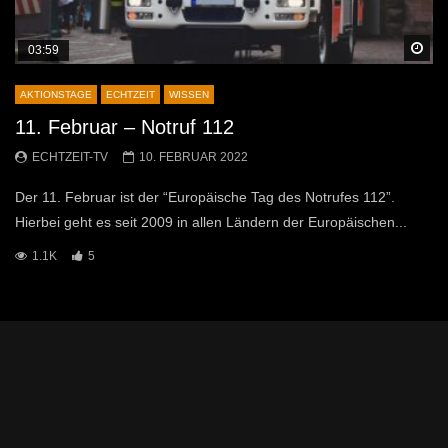
Sp
03:59
AKTIONSTAGE
ECHTZEIT
WISSEN
11. Februar – Notruf 112
ECHTZEIT-TV
10. FEBRUAR 2022
Der 11. Februar ist der “Europäische Tag des Notrufes 112”.
Hierbei geht es seit 2009 in allen Ländern der Europäischen...
1.1K
5