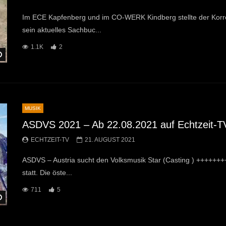
Im ECE Kapfenberg und im CO-WERK Kindberg stellte der Korr
sein aktuelles Sachbuc...
1.1K
2
Später Ansehen
MUSIK
ASDVS 2021 – Ab 22.08.2021 auf Echtzeit-T
ECHTZEIT-TV
21. AUGUST 2021
ASDVS – Austria sucht den Volksmusik Star (Casting ) ++++++
statt. Die öste...
711
5
Später Ansehen