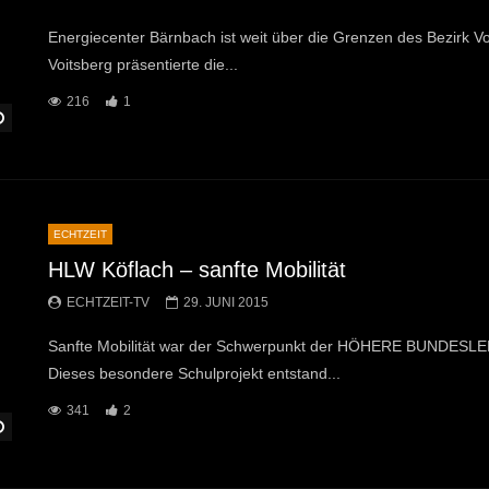
Energiecenter Bärnbach ist weit über die Grenzen des Bezirk 
Voitsberg präsentierte die...
216
1
Später Ansehen
ECHTZEIT
HLW Köflach – sanfte Mobilität
ECHTZEIT-TV
29. JUNI 2015
Sanfte Mobilität war der Schwerpunkt der HÖHERE BUND
Dieses besondere Schulprojekt entstand...
341
2
Später Ansehen