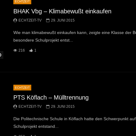
ECHTZEIT
BHAK Vbg – Klimabewußt einkaufen
ECHTZEIT-TV
29. JUNI 2015
Wie man klimabewußt einkaufen kann, zeigte eine Klasse der 
besondere Schulprojekt entst...
216
1
Später Ansehen
ECHTZEIT
PTS Köflach – Mülltrennung
ECHTZEIT-TV
29. JUNI 2015
Die Politechnische Schule in Köflach hatte den Schwerpunkt auf
Schulprojekt entstand...