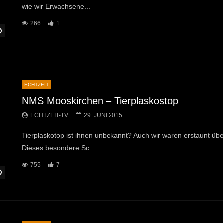
wie wir Erwachsene...
266
1
Später Ansehen
ECHTZEIT
NMS Mooskirchen – Tierplaskostop
ECHTZEIT-TV
29. JUNI 2015
Tierplaskotop ist ihnen unbekannt? Auch wir waren erstaunt übe
Dieses besondere Sc...
755
7
Später Ansehen