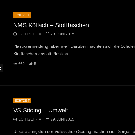
ECHTZEIT
NMS Köflach – Stofftaschen
ECHTZEIT-TV
29. JUNI 2015
Plastikvermeidung, aber wie? Darüber machten sich die Schüle
Stofftaschen anstatt Plasiksa...
669
5
Später Ansehen
ECHTZEIT
VS Söding – Umwelt
ECHTZEIT-TV
29. JUNI 2015
Unsere Jüngsten der Volksschule Söding machen sich Sorgen um