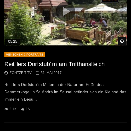
Sp
05:25
MENSCHEN & PORTRAITS
Reit´lers Dorfstub´m am Trifthanslteich
ECHTZEIT-TV
31. MAI 2017
Reit´lers Dorfstub´m Mitten in der Natur am Fuße des
Demmerkogel in St. Andrä im Sausal befindet sich ein Kleinod das
immer ein Besu...
2.1K
16