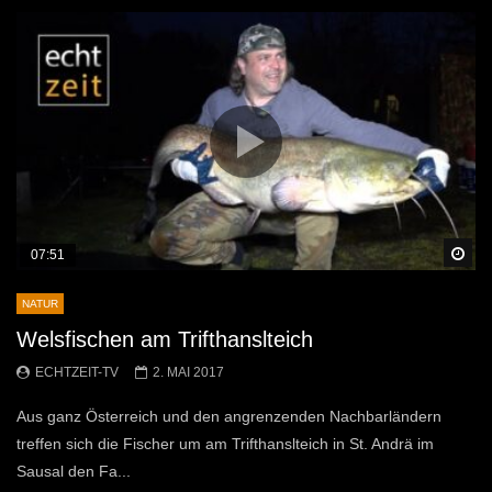
Sp
07:51
NATUR
Welsfischen am Trifthanslteich
ECHTZEIT-TV
2. MAI 2017
Aus ganz Österreich und den angrenzenden Nachbarländern
treffen sich die Fischer um am Trifthanslteich in St. Andrä im
Sausal den Fa...