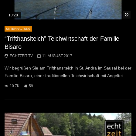
Sp
10:28
UNTERHALTUNG
“Trifthanslteich” Teichwirtschaft der Familie
Bisaro
ECHTZEIT-TV
11. AUGUST 2017
Wir begrüßen Sie am Trifthanslteich in St. Andrä im Sausal bei der
Familie Bisaro, einer traditionellen Teichwirtschaft mit Angeltei...
10.7K
59