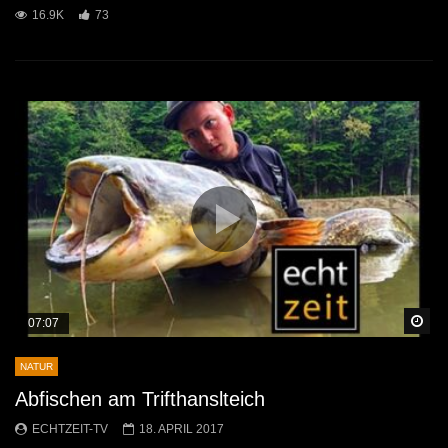
16.9K
73
Sp
07:07
NATUR
Abfischen am Trifthanslteich
ECHTZEIT-TV
18. APRIL 2017