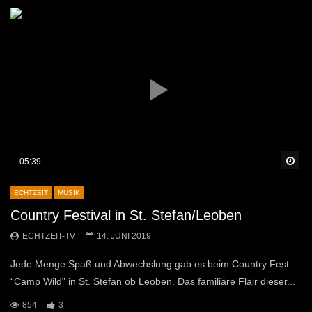
Sp
05:39
ECHTZEIT
MUSIK
Country Festival in St. Stefan/Leoben
ECHTZEIT-TV
14. JUNI 2019
Jede Menge Spaß und Abwechslung gab es beim Country Fest
“Camp Wild” in St. Stefan ob Leoben. Das familiäre Flair dieser...
854
3