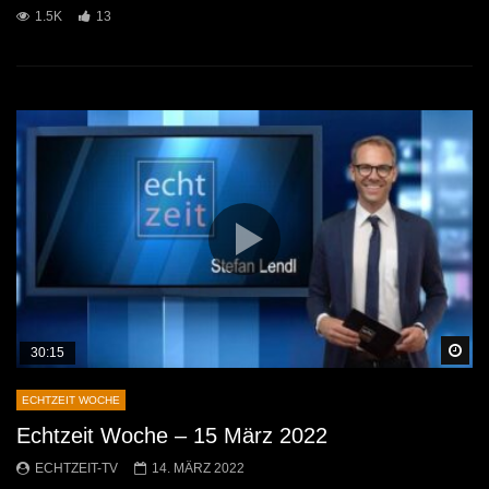
1.5K
13
Sp
30:15
ECHTZEIT WOCHE
Echtzeit Woche – 15 März 2022
ECHTZEIT-TV
14. MÄRZ 2022