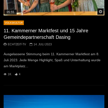
Sp
05:55
VOLKSKULTUR
11. Kammerner Marktfest und 15 Jahre
Gemeindepartnerschaft Dasing
ECHTZEIT-TV
14. JULI 2023
Ausgelassene Stimmung beim 11. Kammerner Marktfest am 8.
Juli 2023. Jede Menge Highlight, Spaß und Unterhaltung wurde
am Marktplatz...
1K
4