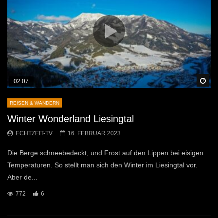
Sp
02:07
REISEN & WANDERN
Winter Wonderland Liesingtal
ECHTZEIT-TV
16. FEBRUAR 2023
Die Berge schneebedeckt, und Frost auf den Lippen bei eisigen
Temperaturen. So stellt man sich den Winter im Liesingtal vor.
Aber de...
772
6