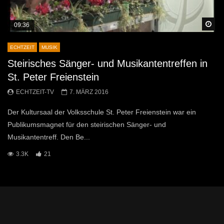
Sp
09:36
ECHTZEIT
MUSIK
Steirisches Sänger- und Musikantentreffen in
St. Peter Freienstein
ECHTZEIT-TV
7. MÄRZ 2016
Der Kultursaal der Volksschule St. Peter Freienstein war ein
Publikumsmagnet für den steirischen Sänger- und
Musikantentreff. Den Be...
3.3K
21