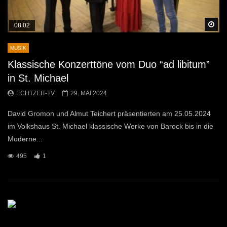
Sp
08:02
MUSIK
Klassische Konzerttöne vom Duo “ad libitum”
in St. Michael
ECHTZEIT-TV
29. MAI 2024
David Gromon und Almut Teichert präsentierten am 25.05.2024
im Volkshaus St. Michael klassische Werke von Barock bis in die
Moderne...
495
1