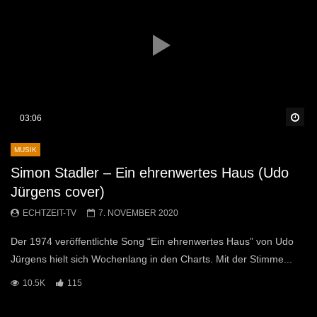
Sp
03:06
MUSIK
Simon Stadler – Ein ehrenwertes Haus (Udo
Jürgens cover)
ECHTZEIT-TV
7. NOVEMBER 2020
Der 1974 veröffentlichte Song “Ein ehrenwertes Haus” von Udo
Jürgens hielt sich Wochenlang in den Charts. Mit der Stimme...
10.5K
115