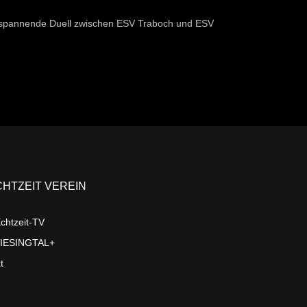
as spannende Duell zwischen ESV Traboch und ESV
CHTZEIT VEREIN
chtzeit-TV
LIESINGTAL+
t