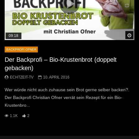
Sp
09:18
BACKPROFI OFNER
Der Backprofi – Bio-Krustenbrot (doppelt
gebacken)
ECHTZEIT-TV
10. APRIL 2016
Wer würde nicht auch zuhause sein Brot gerne selber backen?.
Der Backprofi Christian Ofner verrät sein Rezept für ein Bio-
Krustenbro...
1.1K
2