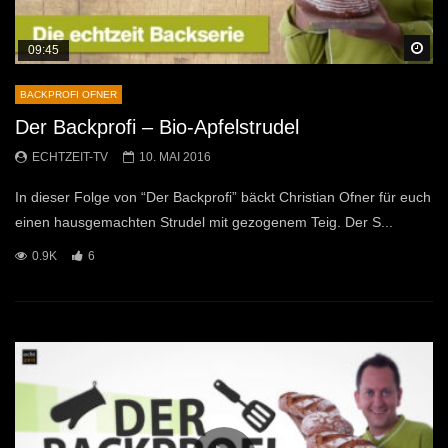
Sp
09:45
BACKPROFI OFNER
Der Backprofi – Bio-Apfelstrudel
ECHTZEIT-TV
10. MAI 2016
In dieser Folge von “Der Backprofi” bäckt Christian Ofner für euch
einen hausgemachten Strudel mit gezogenem Teig. Der S...
0.9K
6