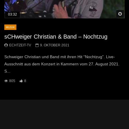
Sp
03:32
MUSIK
sCHweiger Christian & Band – Nochtzug
ECHTZEIT-TV
9. OKTOBER 2021
Schweiger Christian und Band mit ihren Hit “Nochtzug”. Live-
Ausschnitt aus dem Konzert in Kammern vom 27. August 2021.
S...
805
8