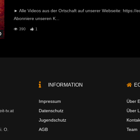
► Alle Videos aus der Ortschaft auf unserer Webseite: https://ec
Abonniere unseren K...
390
1
Später Ansehen
INFORMATION
E
Impressum
Über E
t-tv.at
Datenschutz
Über 
Jugendschutz
Kontak
i. O.
AGB
Team