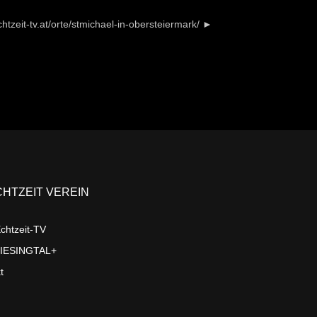
htzeit-tv.at/orte/stmichael-in-obersteiermark/ ►
CHTZEIT VEREIN
chtzeit-TV
LIESINGTAL+
t