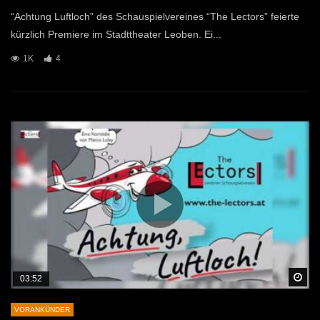
“Achtung Luftloch” des Schauspielvereines “The Lectors” feierte
kürzlich Premiere im Stadttheater Leoben. Ei...
1K
4
Sp
03:52
VORANKÜNDER