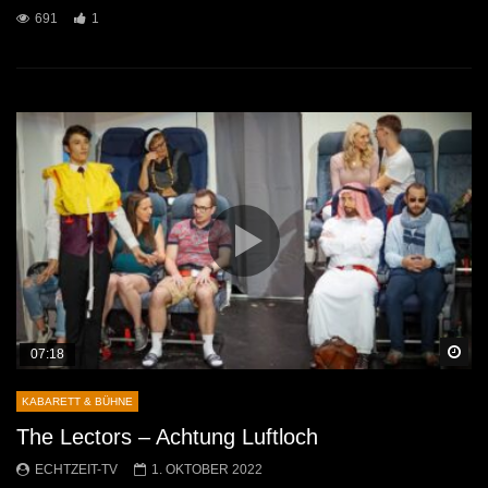
691
1
Sp
07:18
KABARETT & BÜHNE
The Lectors – Achtung Luftloch
ECHTZEIT-TV
1. OKTOBER 2022