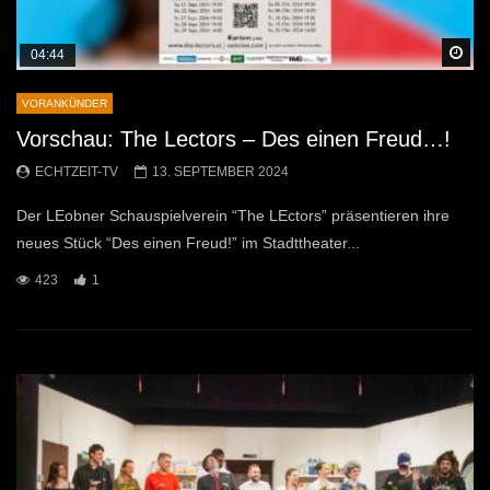
Sp
04:44
VORANKÜNDER
Vorschau: The Lectors – Des einen Freud…!
ECHTZEIT-TV
13. SEPTEMBER 2024
Der LEobner Schauspielverein “The LEctors” präsentieren ihre
neues Stück “Des einen Freud!” im Stadttheater...
423
1