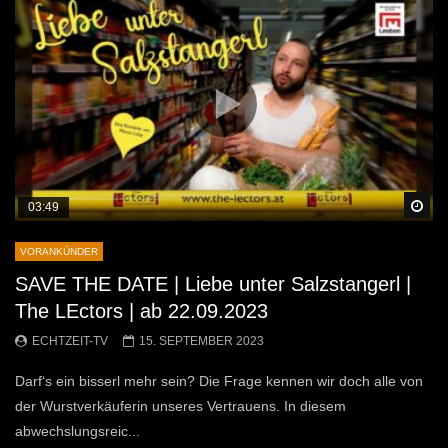
Sp
03:49
VORANKÜNDER
SAVE THE DATE | Liebe unter Salzstangerl |
The LEctors | ab 22.09.2023
ECHTZEIT-TV
15. SEPTEMBER 2023
Darf‘s ein bisserl mehr sein? Die Frage kennen wir doch alle von
der Wurstverkäuferin unseres Vertrauens. In diesem
abwechslungsreic...