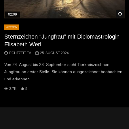
Sp
02:09
WISSEN
Sternzeichen “Jungfrau” mit Diplomastrologin
Elisabeth Werl
ECHTZEIT-TV
25. AUGUST 2024
Von 24. August bis 23. September steht Tierkreiszeichnen
Jungfrau an erster Stelle. Sie können ausgezeichnet beobachten
und erkennen...
2.7K
5