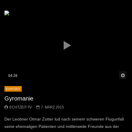
Sp
04:28
ECHTZEIT
Gyromanie
ECHTZEIT-TV
7. MÄRZ 2015
Der Leobner Otmar Zotter lud nach seinem schweren Flugunfall
seine ehemaligen Patienten und mittlerweile Freunde aus der