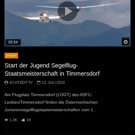
Sp
05:54
SPORT
Start der Jugend Segelflug-
Staatsmeisterschaft in Timmersdorf
ECHTZEIT-TV
12. JULI 2020
Am Flugplatz Timmersdorf (LOGT) des ASFC-
Leoben/Timmersdorf finden die Österreichischen
Juniorensegelflugstaatsmeisterschaften vom 1...
1.3K
16