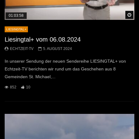
Sp
01:03:58
LIESINGTAL+
Liesingtal+ vom 06.08.2024
ECHTZEIT-TV
5. AUGUST 2024
In unserer Sendung der neuen Sendereihe LIESINGTAL+ von
Echtzeit-TV berichten wir rund um das Geschehen aus 8
Gemeinden St. Michael,...
852
10