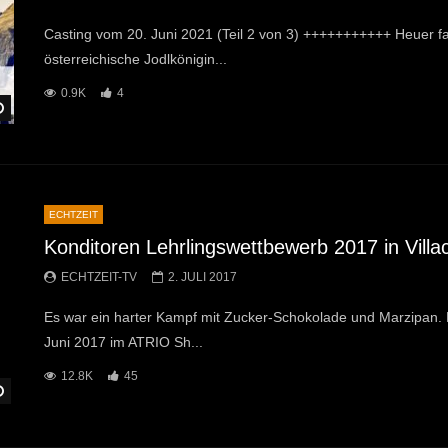
Casting vom 20. Juni 2021 (Teil 2 von 3) +++++++++++ Heuer fan
österreichische Jodlkönigin...
0.9K
4
Später Ansehen
ECHTZEIT
Konditoren Lehrlingswettbewerb 2017 in Villa
ECHTZEIT-TV
2. JULI 2017
Es war ein harter Kampf mit Zucker-Schokolade und Marzipan. 
Juni 2017 im ATRIO Sh...
12.8K
45
Später Ansehen