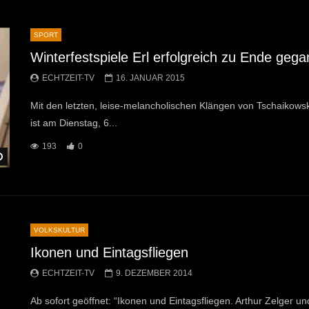
SPORT
Winterfestspiele Erl erfolgreich zu Ende geg
ECHTZEIT-TV
16. JANUAR 2015
Mit den letzten, leise-melancholischen Klängen von Tschaikows
ist am Dienstag, 6...
193
0
Später Ansehen
VOLKSKULTUR
Ikonen und Eintagsfliegen
ECHTZEIT-TV
9. DEZEMBER 2014
Ab sofort geöffnet: “Ikonen und Eintagsfliegen. Arthur Zelger und