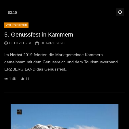
Sp
03:10
VOLKSKULTUR
5. Genussfest in Kammern
ECHTZEIT-TV
10. APRIL 2020
Im Herbst 2019 feierten die Marktgemeinde Kammern
gemeinsam mit dem Genussreich und dem Tourismusverband
ERZBERG LAND das Genussfest...
1.4K
11