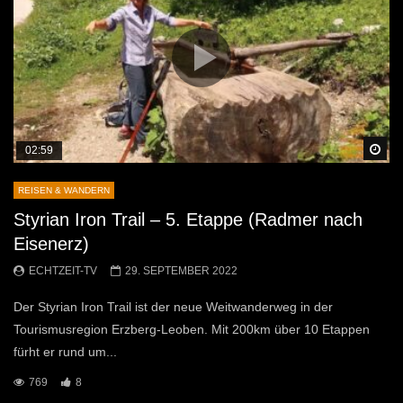
Sp
02:59
REISEN & WANDERN
Styrian Iron Trail – 5. Etappe (Radmer nach
Eisenerz)
ECHTZEIT-TV
29. SEPTEMBER 2022
Der Styrian Iron Trail ist der neue Weitwanderweg in der
Tourismusregion Erzberg-Leoben. Mit 200km über 10 Etappen
fürht er rund um...
769
8