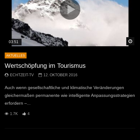
Sp
03:51
AKTUELLES
Wertschöpfung im Tourismus
ECHTZEIT-TV
12. OKTOBER 2016
Auch wenn gesellschaftliche und klimatische Veränderungen
gleichermaßen permanente wie intelligente Anpassungsstrategien
erfordern –...
1.7K
4