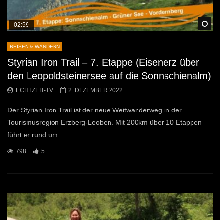
Sp
02:59
REISEN & WANDERN
Styrian Iron Trail – 7. Etappe (Eisenerz über
den Leopoldsteinersee auf die Sonnschienalm)
ECHTZEIT-TV
2. DEZEMBER 2022
Der Styrian Iron Trail ist der neue Weitwanderweg in der
Tourismusregion Erzberg-Leoben. Mit 200km über 10 Etappen
führt er rund um...
798
5