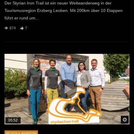
Der Styrian Iron Trail ist ein neuer Weitwanderweg in der
Tourismusregion Erzberg Leoben. Mit 200km über 10 Etappen
führt er rund um...
874
7
Sp
05:52
REISEN & WANDERN