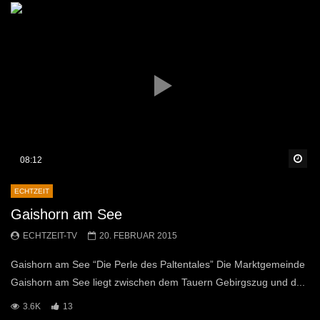
Sp
08:12
ECHTZEIT
Gaishorn am See
ECHTZEIT-TV
20. FEBRUAR 2015
Gaishorn am See “Die Perle des Paltentales” Die Marktgemeinde
Gaishorn am See liegt zwischen dem Tauern Gebirgszug und d...
3.6K
13