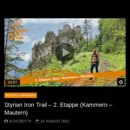
Sp
03:57
REISEN & WANDERN
Styrian Iron Trail – 2. Etappe (Kammern –
Mautern)
ECHTZEIT-TV
10. AUGUST 2022