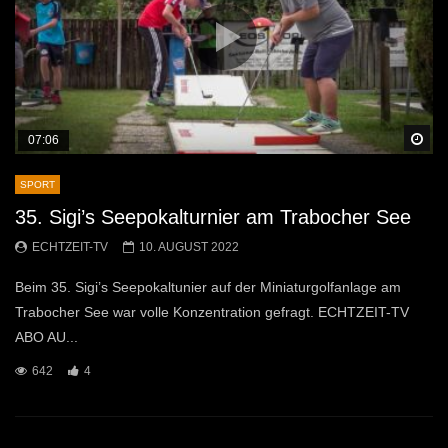
Sp
07:06
SPORT
35. Sigi’s Seepokalturnier am Trabocher See
ECHTZEIT-TV
10. AUGUST 2022
Beim 35. Sigi’s Seepokaltunier auf der Miniaturgolfanlage am
Trabocher See war volle Konzentration gefragt. ECHTZEIT-TV
ABO AU...
642
4