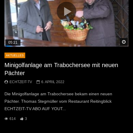
Sp
05:21
AKTUELLES
Minigolfanlage am Trabochersee mit neuen
Pächter
ECHTZEIT-TV
6. APRIL 2022
Die Minigolfanlage am Trabochersee bekam einen neuen
Pächter. Thomas Stegmüller vom Restaurant Reitingblick
ECHTZEIT-TV ABO AUF YOUT...
614
3