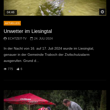
Sp
04:46
AKTUELLES
Unwetter im Liesingtal
ECHTZEIT-TV
24. JULI 2024
In der Nacht von 16. auf 17. Juli 2024 wurde im Liesingtal,
genauer in der Gemeinde Traboch der Zivilschutzalarm
ausgerufen. Grund d...
775
6