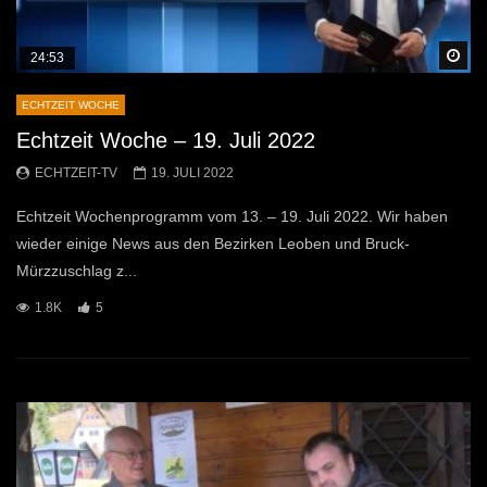
Sp
24:53
ECHTZEIT WOCHE
Echtzeit Woche – 19. Juli 2022
ECHTZEIT-TV
19. JULI 2022
Echtzeit Wochenprogramm vom 13. – 19. Juli 2022. Wir haben
wieder einige News aus den Bezirken Leoben und Bruck-
Mürzzuschlag z...
1.8K
5