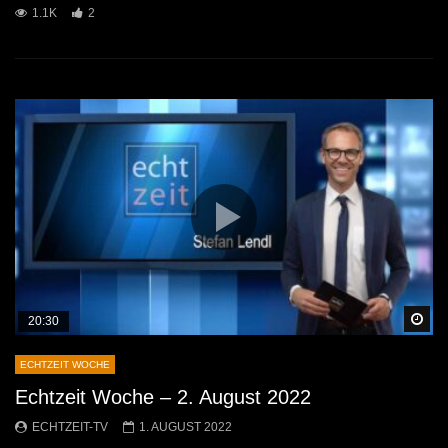
1.1K
2
Sp
20:30
ECHTZEIT WOCHE
Echtzeit Woche – 2. August 2022
ECHTZEIT-TV
1. AUGUST 2022