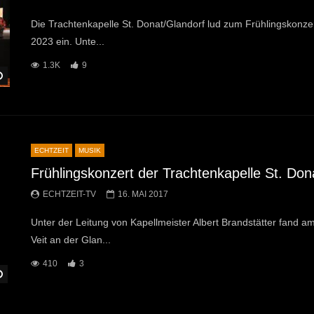
Die Trachtenkapelle St. Donat/Glandorf lud zum Frühlingskonzert
2023 ein. Unte...
1.3K
9
Später Ansehen
ECHTZEIT
MUSIK
Frühlingskonzert der Trachtenkapelle St. Don
ECHTZEIT-TV
16. MAI 2017
Unter der Leitung von Kapellmeister Albert Brandstätter fand am
Veit an der Glan...
410
3
Später Ansehen