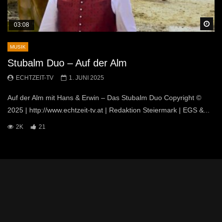
Sp
03:08
MUSIK
Stubalm Duo – Auf der Alm
ECHTZEIT-TV
1. JUNI 2025
Auf der Alm mit Hans & Erwin – Das Stubalm Duo Copyright ©
2025 | http://www.echtzeit-tv.at | Redaktion Steiermark | EGS &...
2K
21