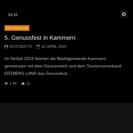
Sp
03:10
VOLKSKULTUR
5. Genussfest in Kammern
ECHTZEIT-TV
10. APRIL 2020
Im Herbst 2019 feierten die Marktgemeinde Kammern
gemeinsam mit dem Genussreich und dem Tourismusverband
ERZBERG LAND das Genussfest...
1.4K
11