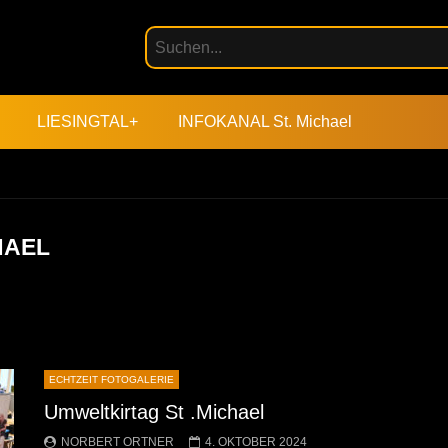
LIESINGTAL+
INFOKANAL St. Michael
HAEL
ECHTZEIT FOTOGALERIE
Umweltkirtag St .Michael
NORBERT ORTNER
4. OKTOBER 2024