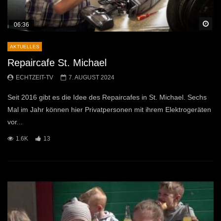
Sp
06:36
AKTUELLES
Repaircafe St. Michael
ECHTZEIT-TV
7. AUGUST 2024
Seit 2016 gibt es die Idee des Repaircafes in St. Michael. Sechs
Mal im Jahr können hier Privatpersonen mit ihrem Elektrogeräten
vor...
1.6K
13