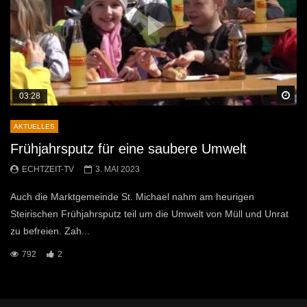
Sp
03:28
AKTUELLES
Frühjahrsputz für eine saubere Umwelt
ECHTZEIT-TV
3. MAI 2023
Auch die Marktgemeinde St. Michael nahm am heurigen
Steirischen Frühjahrsputz teil um die Umwelt von Müll und Unrat
zu befreien. Zah...
792
2