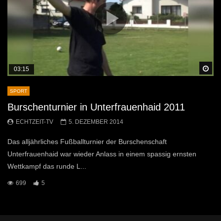
Sp
03:15
SPORT
Burschenturnier in Unterfrauenhaid 2011
ECHTZEIT-TV
5. DEZEMBER 2014
Das alljährliches Fußballturnier der Burschenschaft
Unterfrauenhaid war wieder Anlass in einem spassig ernsten
Wettkampf das runde L...
699
5