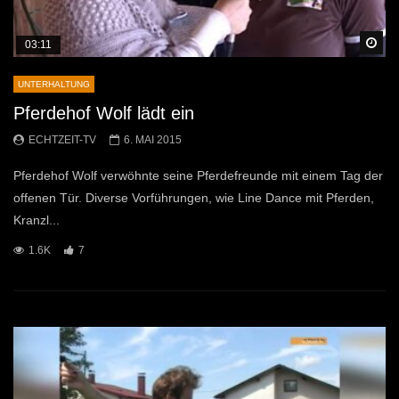
Sp
03:11
UNTERHALTUNG
Pferdehof Wolf lädt ein
ECHTZEIT-TV
6. MAI 2015
Pferdehof Wolf verwöhnte seine Pferdefreunde mit einem Tag der
offenen Tür. Diverse Vorführungen, wie Line Dance mit Pferden,
Kranzl...
1.6K
7