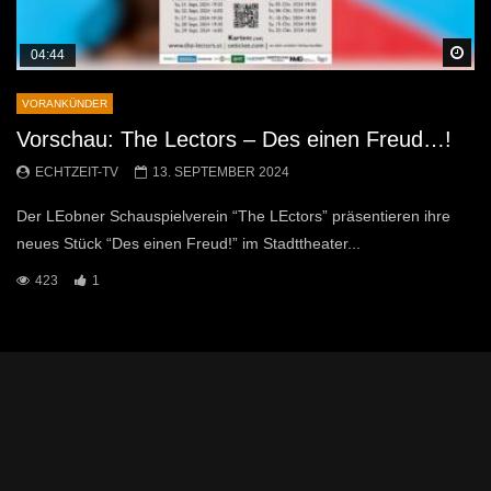
Sp
04:44
VORANKÜNDER
Vorschau: The Lectors – Des einen Freud…!
ECHTZEIT-TV
13. SEPTEMBER 2024
Der LEobner Schauspielverein “The LEctors” präsentieren ihre
neues Stück “Des einen Freud!” im Stadttheater...
423
1