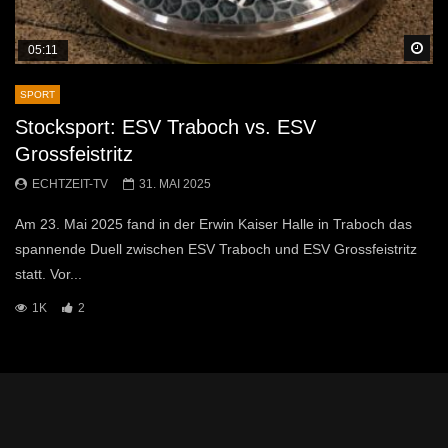
Sp
05:11
SPORT
Stocksport: ESV Traboch vs. ESV
Grossfeistritz
ECHTZEIT-TV
31. MAI 2025
Am 23. Mai 2025 fand in der Erwin Kaiser Halle in Traboch das
spannende Duell zwischen ESV Traboch und ESV Grossfeistritz
statt. Vor...
1K
2