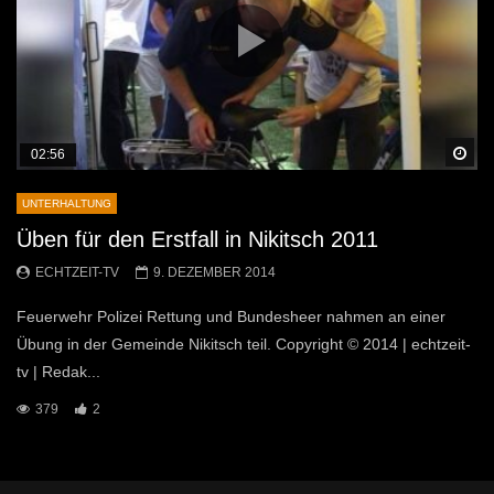
Sp
02:56
UNTERHALTUNG
Üben für den Erstfall in Nikitsch 2011
ECHTZEIT-TV
9. DEZEMBER 2014
Feuerwehr Polizei Rettung und Bundesheer nahmen an einer
Übung in der Gemeinde Nikitsch teil. Copyright © 2014 | echtzeit-
tv | Redak...
379
2