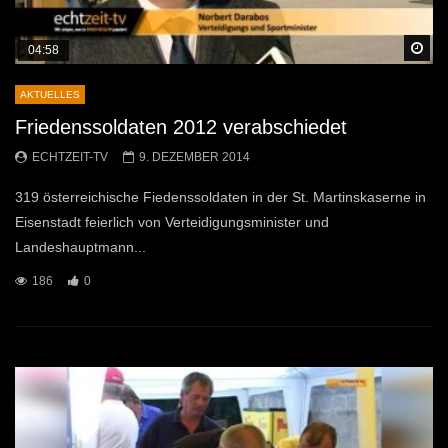
Sp
04:58
AKTUELLES
Friedenssoldaten 2012 verabschiedet
ECHTZEIT-TV
9. DEZEMBER 2014
319 österreichische Fiedenssoldaten in der St. Martinskaserne in
Eisenstadt feierlich von Verteidigungsminister und
Landeshauptmann...
186
0