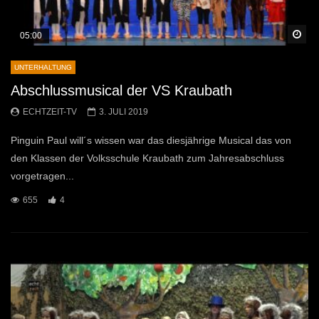
Sp
05:00
UNTERHALTUNG
Abschlussmusical der VS Kraubath
ECHTZEIT-TV
3. JULI 2019
Pinguin Paul will´s wissen war das diesjährige Musical das von
den Klassen der Volksschule Kraubath zum Jahresabschluss
vorgetragen...
655
4