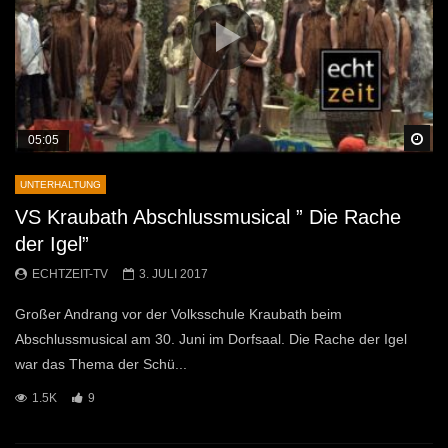
Sp
05:05
UNTERHALTUNG
VS Kraubath Abschlussmusical ” Die Rache
der Igel”
ECHTZEIT-TV
3. JULI 2017
Großer Andrang vor der Volksschule Kraubath beim
Abschlussmusical am 30. Juni im Dorfsaal. Die Rache der Igel
war das Thema der Schü...
1.5K
9