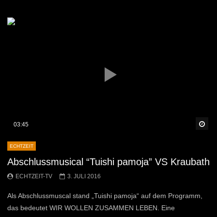
Sp
03:45
ECHTZEIT
Abschlussmusical “Tuishi pamoja” VS Kraubath
ECHTZEIT-TV
3. JULI 2016
Als Abschlussmuscal stand „Tuishi pamoja“ auf dem Programm,
das bedeutet WIR WOLLEN ZUSAMMEN LEBEN. Eine