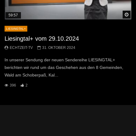
Sp
59:57
LIESINGTAL+
Liesingtal+ vom 29.10.2024
ECHTZEIT-TV
31. OKTOBER 2024
In unserer Sendung der neuen Sendereihe LIESINGTAL+
berichten wir rund um das Geschehen aus den 8 Gemeinden,
Wald am Schoberpaß, Kal...
396
2