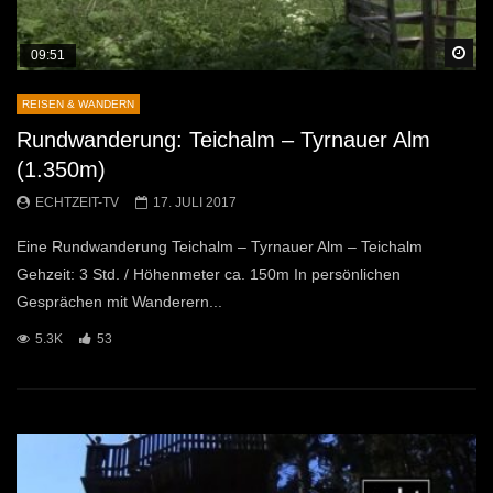
Sp
09:51
REISEN & WANDERN
Rundwanderung: Teichalm – Tyrnauer Alm
(1.350m)
ECHTZEIT-TV
17. JULI 2017
Eine Rundwanderung Teichalm – Tyrnauer Alm – Teichalm
Gehzeit: 3 Std. / Höhenmeter ca. 150m In persönlichen
Gesprächen mit Wanderern...
5.3K
53