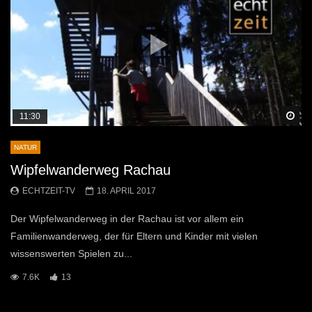
Sp
11:30
NATUR
Wipfelwanderweg Rachau
ECHTZEIT-TV
18. APRIL 2017
Der Wipfelwanderweg in der Rachau ist vor allem ein
Familienwanderweg, der für Eltern und Kinder mit vielen
wissenswerten Spielen zu...
7.6K
13