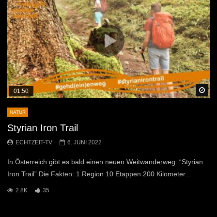
Sp
01:50
NATUR
Styrian Iron Trail
ECHTZEIT-TV
6. JUNI 2022
In Österreich gibt es bald einen neuen Weitwanderweg: “Styrian
Iron Trail” Die Fakten: 1 Region 10 Etappen 200 Kilometer...
2.8K
35