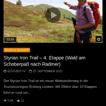
Sp
03:50
REISEN & WANDERN
Styrian Iron Trail – 4. Etappe (Wald am
Schoberpaß nach Radmer)
ECHTZEIT-TV
25. SEPTEMBER 2022
Der Styrian Iron Trail ist ein neuer Weitwanderweg in der
Tourismusregion Erzberg Leoben. Mit 200km über 10 Etappen
führt er rund um...
0.9K
11