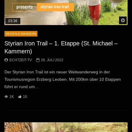
Sp
03:36
REISEN & WANDERN
Styrian Iron Trail – 1. Etappe (St. Michael –
Kammern)
ECHTZEIT-TV
26. JULI 2022
Der Styrian Iron Trail ist ein neuer Weitwanderweg in der
Tourismusregion Erzberg Leoben. Mit 200km über 10 Etappen
führt er rund um...
1K
16