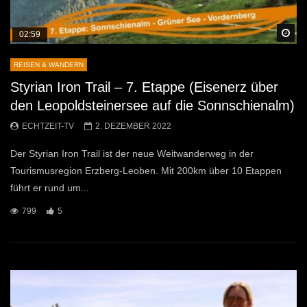
Sp
02:59
REISEN & WANDERN
Styrian Iron Trail – 7. Etappe (Eisenerz über
den Leopoldsteinersee auf die Sonnschienalm)
ECHTZEIT-TV
2. DEZEMBER 2022
Der Styrian Iron Trail ist der neue Weitwanderweg in der
Tourismusregion Erzberg-Leoben. Mit 200km über 10 Etappen
führt er rund um...
799
5