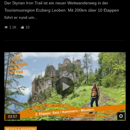
Der Styrian Iron Trail ist ein neuer Weitwanderweg in der
Tourismusregion Erzberg Leoben. Mit 200km über 10 Etappen
führt er rund um...
1.1K
10
Sp
03:57
REISEN & WANDERN