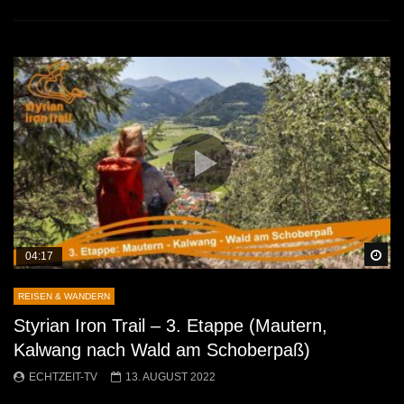
Sp
04:17
REISEN & WANDERN
Styrian Iron Trail – 3. Etappe (Mautern,
Kalwang nach Wald am Schoberpaß)
ECHTZEIT-TV
13. AUGUST 2022