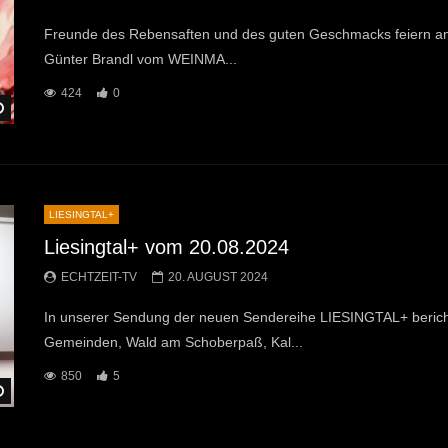
Freunde des Rebensaften und des guten Geschmacks feiern am 
Günter Brandl vom WEINMA...
424
0
Später Ansehen
LIESINGTAL+
Liesingtal+ vom 20.08.2024
ECHTZEIT-TV
20. AUGUST 2024
In unserer Sendung der neuen Sendereihe LIESINGTAL+ beric
Gemeinden, Wald am Schoberpaß, Kal...
850
5
Später Ansehen