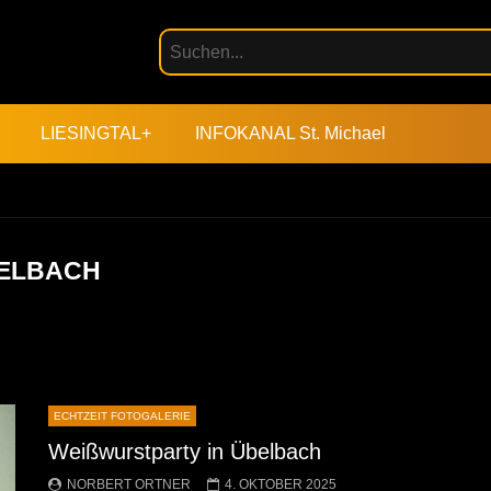
LIESINGTAL+
INFOKANAL St. Michael
ELBACH
ECHTZEIT FOTOGALERIE
Weißwurstparty in Übelbach
NORBERT ORTNER
4. OKTOBER 2025