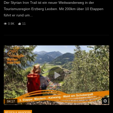
Der Styrian Iron Trail ist ein neuer Weitwanderweg in der
Tourismusregion Erzberg Leoben. Mit 200km über 10 Etappen
führt er rund um...
0.9K
11
Sp
04:17
REISEN & WANDERN