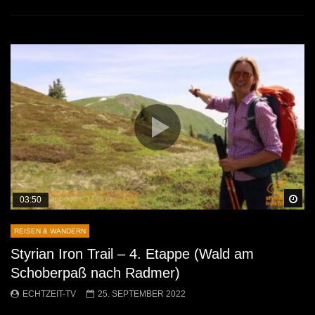
Sp
03:50
REISEN & WANDERN
Styrian Iron Trail – 4. Etappe (Wald am
Schoberpaß nach Radmer)
ECHTZEIT-TV
25. SEPTEMBER 2022