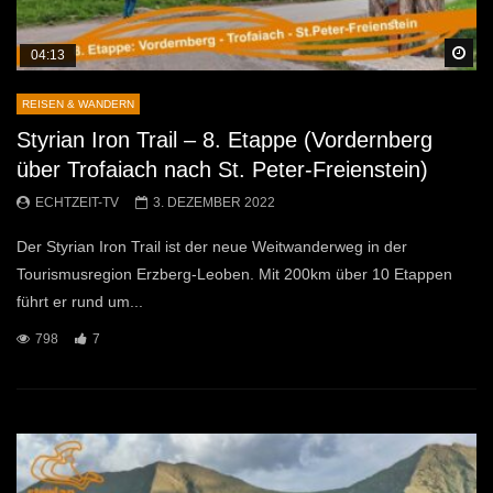
Sp
04:13
REISEN & WANDERN
Styrian Iron Trail – 8. Etappe (Vordernberg
über Trofaiach nach St. Peter-Freienstein)
ECHTZEIT-TV
3. DEZEMBER 2022
Der Styrian Iron Trail ist der neue Weitwanderweg in der
Tourismusregion Erzberg-Leoben. Mit 200km über 10 Etappen
führt er rund um...
798
7