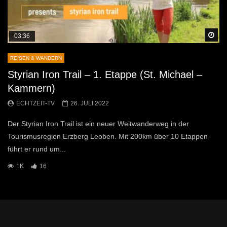
Sp
03:36
REISEN & WANDERN
Styrian Iron Trail – 1. Etappe (St. Michael –
Kammern)
ECHTZEIT-TV
26. JULI 2022
Der Styrian Iron Trail ist ein neuer Weitwanderweg in der
Tourismusregion Erzberg Leoben. Mit 200km über 10 Etappen
führt er rund um...
1K
16