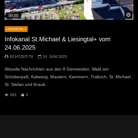
Sp
00:00
LIESINGTAL+
Infokanal St.Michael & Liesingtal+ vom
24.06.2025
ECHTZEIT-TV
24. JUNI 2025
Aktuelle Nachrichten aus den 8 Gemeinden, Wald am
Schoberpaß, Kalwang, Mautern, Kammern, Traboch, St. Michael ,
St. Stefan und Kraub...
383
0